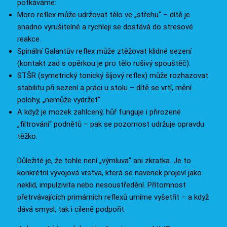
potkáváme:
Moro reflex může udržovat tělo ve „střehu“ – dítě je
snadno vyrušitelné a rychleji se dostává do stresové
reakce.
Spinální Galantův reflex může ztěžovat klidné sezení
(kontakt zad s opěrkou je pro tělo rušivý spouštěč).
STŠR (symetrický tonický šíjový reflex) může rozhazovat
stabilitu při sezení a práci u stolu – dítě se vrtí, mění
polohy, „nemůže vydržet“.
A když je mozek zahlcený, hůř funguje i přirozené
„filtrování“ podnětů – pak se pozornost udržuje opravdu
těžko.
Důležité je, že tohle není „výmluva“ ani zkratka. Je to
konkrétní vývojová vrstva, která se navenek projeví jako
neklid, impulzivita nebo nesoustředění. Přítomnost
přetrvávajících primárních reflexů umíme vyšetřit – a když
dává smysl, tak i cíleně podpořit.