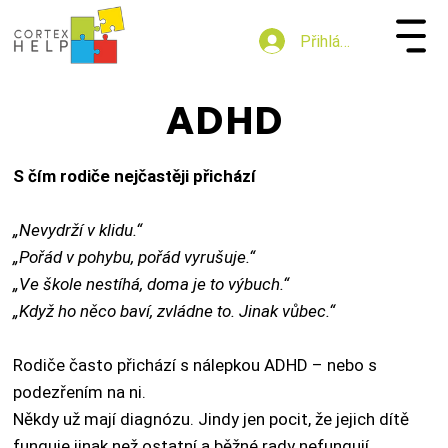
Přihlásit se
ADHD
ADHD
S čím rodiče nejčastěji přichází
„Nevydrží v klidu.“
„Pořád v pohybu, pořád vyrušuje.“
„Ve škole nestíhá, doma je to výbuch.“
„Když ho něco baví, zvládne to. Jinak vůbec.“
Rodiče často přichází s nálepkou ADHD – nebo s
podezřením na ni.
Někdy už mají diagnózu. Jindy jen pocit, že jejich dítě
funguje jinak než ostatní a běžné rady nefungují.