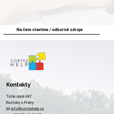
Na čem stavíme / odborné zdroje
Kontakty
Tiché údolí 687
Roztoky u Prahy
📧
info@cortexhelp.cz