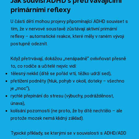
Jak souvisí ADHD s přetrvávajícími
primárními reflexy
U části dětí mohou projevy připomínající ADHD souviset s
tím, že v nervové soustavě zůstávají aktivní primární
reflexy – automatické reakce, které měly v raném vývoji
postupně odeznít.
Když přetrvávají, dokážou „nenápadně“ ovlivňovat přesně
to, co rodiče a učitelé nejvíc vidí:
tělesný neklid (dítě se pořád vrtí, těžko udrží sed),
přetížení podněty (hluk, pohyb v okolí, doteky – všechno
je „moc“),
rychlé přepínání do stresu (výbuchy, podrážděnost,
únava),
kolísání pozornosti (ne proto, že by dítě nechtělo – ale
protože mozek nemá klidný základ).
Typické příklady, se kterými se v souvislosti s ADHD/ADD