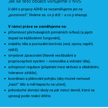
Jak se této oblasti věnujeme v NVS
U dětí s projevy ADHD se nezaměřujeme jen na
„pozornost“. Díváme se, co ji drží – a co ji shazuje.
V rámci práce se zaměřujeme na:
přítomnost přetrvávajících primárních reflexů (a jejich
dopad na každodenní fungování),
stabilitu těla a posturální kontrolu (sed, opora, napětí,
výdrž),
smyslové zpracování (hlavně vestibulární a
proprioceptivní systém – rovnováha a vnímání těla),
schopnost regulace (přepínání mezi aktivací a zklidněním,
tolerance zátěže),
koordinaci a plánování pohybu (aby mozek nemusel
„hasit“ tělo a měl kapacitu na učení),
jednoduché domácí úkoly na pár minut denně, které se
upravují podle reakcí dítěte.