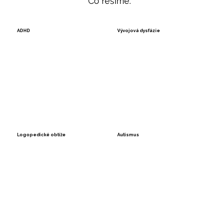
Co řešíme:
ADHD
Vývojová dysfázie
Logopedické obtíže
Autismus