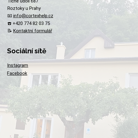
Tiché údolí 687
Roztoky u Prahy
📧
info@cortexhelp.cz
☎️ +420 774 82 03 75
📝
Kontaktní formulář
Sociální sítě
Instagram
Facebook