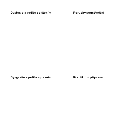
Dyslexie a potíže se čtením
Poruchy soustředění
Dysgrafie a potíže s psaním
Předškolní příprava