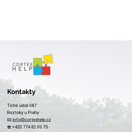
Kontakty
Tiché údolí 687
Roztoky u Prahy
📧
info@cortexhelp.cz
☎️ +420 774 82 03 75