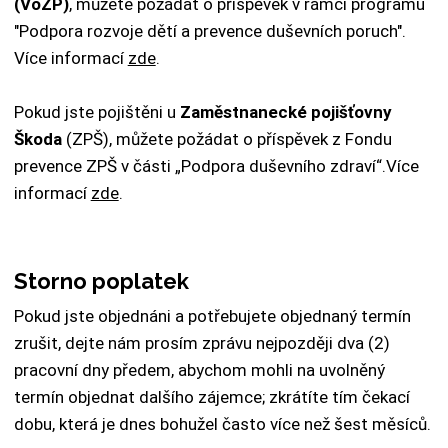
(VoZP)
, můžete požádat o příspěvek v rámci programu
"Podpora rozvoje dětí a prevence duševních poruch".
Více informací
zde
.
Pokud jste pojištěni u
Zaměstnanecké pojišťovny
Škoda
(ZPŠ), můžete požádat o příspěvek z Fondu
prevence ZPŠ v části „Podpora duševního zdraví“.Více
informací
zde
.
Storno poplatek
Pokud jste objednáni a potřebujete objednaný termín
zrušit, dejte nám prosím zprávu nejpozději dva (2)
pracovní dny předem, abychom mohli na uvolněný
termín objednat dalšího zájemce; zkrátíte tím čekací
dobu, která je dnes bohužel často více než šest měsíců.