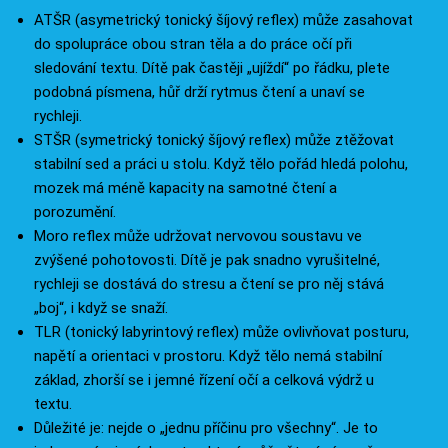
ATŠR (asymetrický tonický šíjový reflex) může zasahovat
do spolupráce obou stran těla a do práce očí při
sledování textu. Dítě pak častěji „ujíždí“ po řádku, plete
podobná písmena, hůř drží rytmus čtení a unaví se
rychleji.
STŠR (symetrický tonický šíjový reflex) může ztěžovat
stabilní sed a práci u stolu. Když tělo pořád hledá polohu,
mozek má méně kapacity na samotné čtení a
porozumění.
Moro reflex může udržovat nervovou soustavu ve
zvýšené pohotovosti. Dítě je pak snadno vyrušitelné,
rychleji se dostává do stresu a čtení se pro něj stává
„boj“, i když se snaží.
TLR (tonický labyrintový reflex) může ovlivňovat posturu,
napětí a orientaci v prostoru. Když tělo nemá stabilní
základ, zhorší se i jemné řízení očí a celková výdrž u
textu.
Důležité je: nejde o „jednu příčinu pro všechny“. Je to