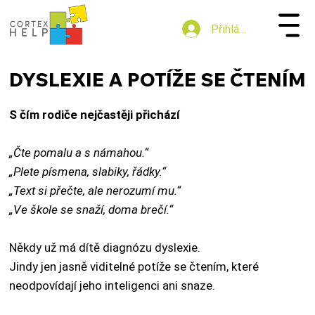
Přihlásit se
DYSLEXIE A POTÍŽE SE ČTENÍM
DYSLEXIE A POTÍŽE SE ČTENÍM
S čím rodiče nejčastěji přichází
„Čte pomalu a s námahou.“
„Plete písmena, slabiky, řádky.“
„Text si přečte, ale nerozumí mu.“
„Ve škole se snaží, doma brečí.“
Někdy už má dítě diagnózu dyslexie.
Jindy jen jasně viditelné potíže se čtením, které
neodpovídají jeho inteligenci ani snaze.