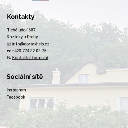
Kontakty
Tiché údolí 687
Roztoky u Prahy
📧
info@cortexhelp.cz
☎️ +420 774 82 03 75
📝
Kontaktní formulář
Sociální sítě
Instagram
Facebook