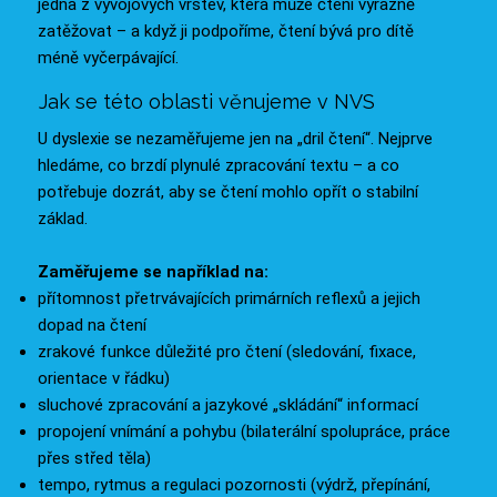
jedna z vývojových vrstev, která může čtení výrazně
zatěžovat – a když ji podpoříme, čtení bývá pro dítě
méně vyčerpávající.
Jak se této oblasti věnujeme v NVS
U dyslexie se nezaměřujeme jen na „dril čtení“. Nejprve
hledáme, co brzdí plynulé zpracování textu – a co
potřebuje dozrát, aby se čtení mohlo opřít o stabilní
základ.
Zaměřujeme se například na:
přítomnost přetrvávajících primárních reflexů a jejich
dopad na čtení
zrakové funkce důležité pro čtení (sledování, fixace,
orientace v řádku)
sluchové zpracování a jazykové „skládání“ informací
propojení vnímání a pohybu (bilaterální spolupráce, práce
přes střed těla)
tempo, rytmus a regulaci pozornosti (výdrž, přepínání,